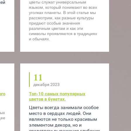
ей 
цветы служат универсальным
языком, который понимают во всех
уголках планеты. В этой статье мы
рассмотрим, как разные культуры
придают особые значения
различным цветам и как эти
символы проявляются в традициях
и обычаях.
11
декабря 2023
ого
Топ-10 самых популярных
цветов в букетах.
Цветы всегда занимали особое 
вых
место в сердцах людей. Они 
щее
являются не только красивым 
элементом декора, но и 
средством выражения глубоких 