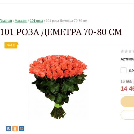
Главная
\
Магазин
\
101 роза
\ 101 роза Деметра 70-80 см
101 РОЗА ДЕМЕТРА 70-80 СМ
SALE
Артику
До
16 665
14 4