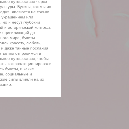
льное путешествие через
ультуры. Букеты, как мы их
годня, являются не только
 украшением или
 но и несут глубокий
й и исторический контекст.
их цивилизаций до
ного мира, букеты
ряли красоту, любовь,
 и даже тайные послания.
татье мы отправимся в
льное путешествие, чтобы
ать, как эволюционировали
ь букеты, и какие
ые, социальные и
ские силы влияли на их
вание.