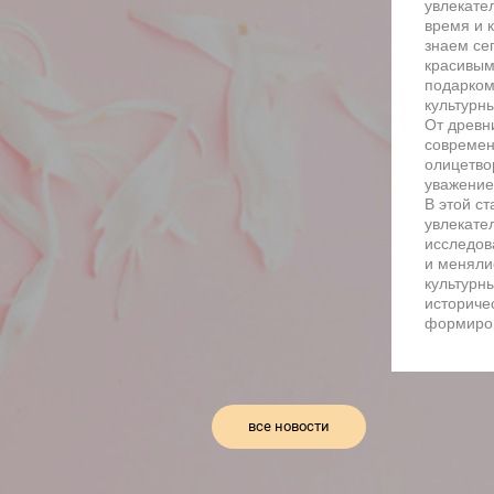
увлекате
время и к
знаем се
красивым
подарком,
культурны
От древн
современ
олицетво
уважение
В этой с
увлекате
исследов
и менялис
культурн
историче
формиро
все новости