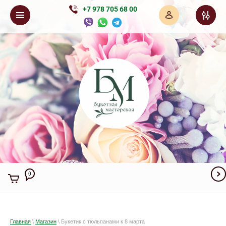
+7 978 705 68 00
.
0
Главная
\
Магазин
\ Букетик с тюльпанами к 8 марта