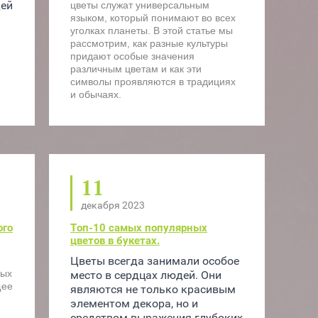
ей 
цветы служат универсальным
языком, который понимают во всех
уголках планеты. В этой статье мы
рассмотрим, как разные культуры
придают особые значения
различным цветам и как эти
символы проявляются в традициях
и обычаях.
11
декабря 2023
ого
Топ-10 самых популярных
цветов в букетах.
Цветы всегда занимали особое 
вых
место в сердцах людей. Они 
щее
являются не только красивым 
элементом декора, но и 
средством выражения глубоких 