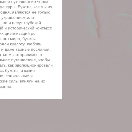
льное путешествие через
ультуры. Букеты, как мы их
годня, являются не только
 украшением или
 но и несут глубокий
й и исторический контекст.
их цивилизаций до
ного мира, букеты
ряли красоту, любовь,
 и даже тайные послания.
татье мы отправимся в
льное путешествие, чтобы
ать, как эволюционировали
ь букеты, и какие
ые, социальные и
ские силы влияли на их
вание.