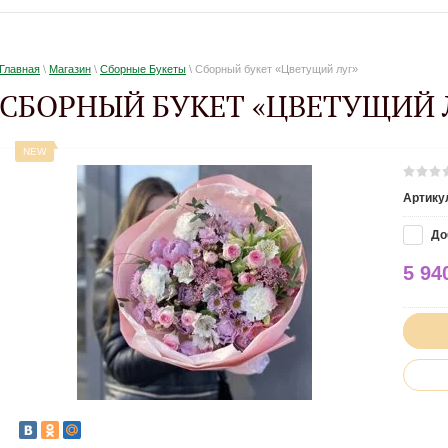
Главная
\
Магазин
\
Сборные Букеты
\ Сборный букет «Цветущий луг»
СБОРНЫЙ БУКЕТ «ЦВЕТУЩИЙ 
NEW
Артику
До
5 94