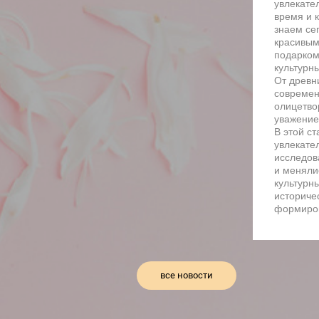
увлекате
время и к
знаем се
красивым
подарком,
культурны
От древн
современ
олицетво
уважение
В этой с
увлекате
исследов
и менялис
культурн
историче
формиро
все новости