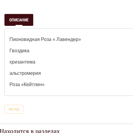
ОПИСАНИЕ
Пионовидная Роза « Лавендер»
Гвоздика
хризантема
альстромерия
Роза «Кейтлин»
НАЗАД
Находится в разделах