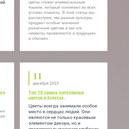
ей 
цветы служат универсальным
языком, который понимают во всех
уголках планеты. В этой статье мы
рассмотрим, как разные культуры
придают особые значения
различным цветам и как эти
символы проявляются в традициях
и обычаях.
11
декабря 2023
ого
Топ-10 самых популярных
цветов в букетах.
Цветы всегда занимали особое 
вых
место в сердцах людей. Они 
щее
являются не только красивым 
элементом декора, но и 
средством выражения глубоких 