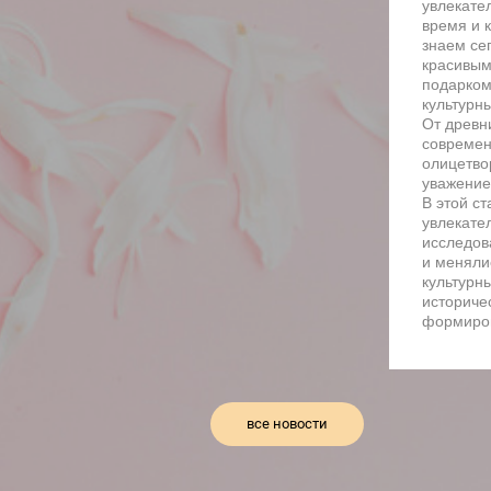
увлекате
время и к
знаем се
красивым
подарком,
культурны
От древн
современ
олицетво
уважение
В этой с
увлекате
исследов
и менялис
культурн
историче
формиро
все новости