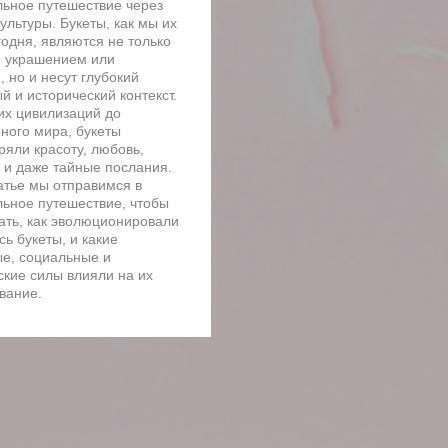
льное путешествие через
ультуры. Букеты, как мы их
годня, являются не только
 украшением или
 но и несут глубокий
й и исторический контекст.
их цивилизаций до
ного мира, букеты
ряли красоту, любовь,
 и даже тайные послания.
татье мы отправимся в
льное путешествие, чтобы
ать, как эволюционировали
ь букеты, и какие
ые, социальные и
ские силы влияли на их
вание.