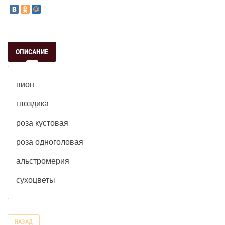
ОПИСАНИЕ
пион
гвоздика
роза кустовая
роза одноголовая
альстромерия
сухоцветы
НАЗАД